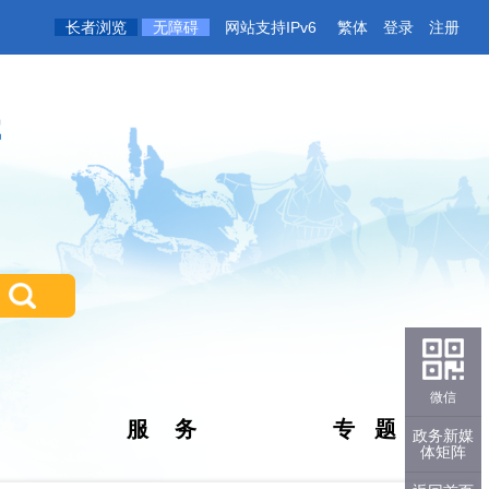
长者浏览
无障碍
网站支持IPv6
繁体
登录
注册
微信
服 务
专 题
政务新媒
体矩阵