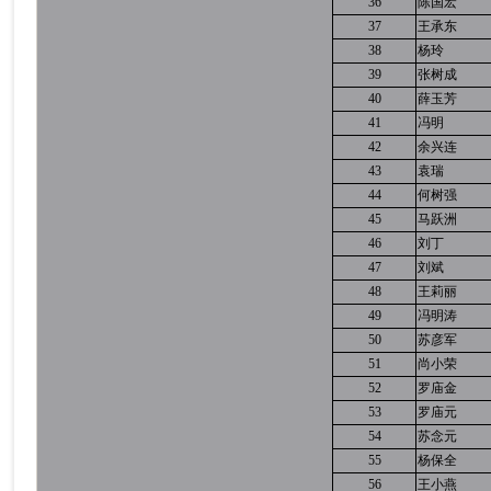
36
陈国宏
37
王承东
38
杨玲
39
张树成
40
薛玉芳
41
冯明
42
余兴连
43
袁瑞
44
何树强
45
马跃洲
46
刘丁
47
刘斌
48
王莉丽
49
冯明涛
50
苏彦军
51
尚小荣
52
罗庙金
53
罗庙元
54
苏念元
55
杨保全
56
王小燕