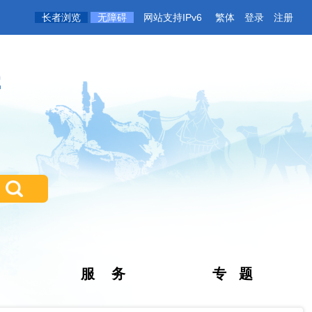
长者浏览
无障碍
网站支持IPv6
繁体
登录
注册
微信
服 务
专 题
政务新媒
体矩阵