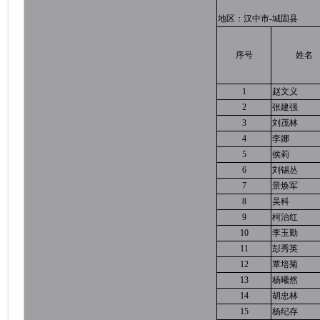
地区：汉中市-城固县
序号
姓名
1
赵文义
2
张建强
3
刘茂林
4
李娜
5
侯莉
6
刘锡丛
7
景焕军
8
吴科
9
柯治红
10
李玉勤
11
彭秀英
12
覃培菊
13
杨曦然
14
胡忠林
15
杨纪存