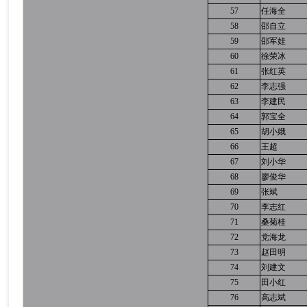
57
任海全
58
邵自立
59
邵军娃
60
徐荣冰
61
张红英
62
李志强
63
李建民
64
郭宝全
65
胡小娥
66
王超
67
刘小华
68
廖俊华
69
张斌
70
李志红
71
桑菊桂
72
党海龙
73
赵田明
74
刘建文
75
田小红
76
高志斌