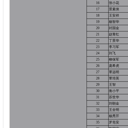
16
张小花
17
景素侠
18
王安祥
19
杨智华
20
封国金
21
赵青红
22
丁景华
23
李习军
24
刘飞
25
柳保军
26
庞希虎
27
覃远明
28
覃培英
29
王智
30
衡小平
31
苏世华
32
刘朝金
33
王全明
34
杨秀芹
35
罗皂安