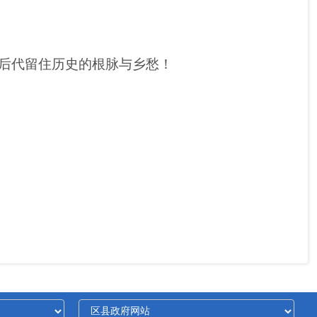
后代留住历史的根脉与乡愁！