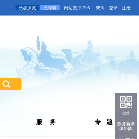
长者浏览
无障碍
网站支持IPv6
繁体
登录
注册
微信
服 务
专 题
政务新媒
体矩阵