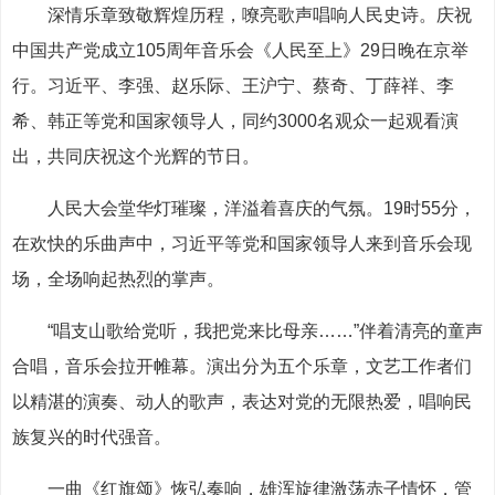
深情乐章致敬辉煌历程，嘹亮歌声唱响人民史诗。庆祝
中国共产党成立105周年音乐会《人民至上》29日晚在京举
行。习近平、李强、赵乐际、王沪宁、蔡奇、丁薛祥、李
希、韩正等党和国家领导人，同约3000名观众一起观看演
出，共同庆祝这个光辉的节日。
人民大会堂华灯璀璨，洋溢着喜庆的气氛。19时55分，
在欢快的乐曲声中，习近平等党和国家领导人来到音乐会现
场，全场响起热烈的掌声。
“唱支山歌给党听，我把党来比母亲……”伴着清亮的童声
合唱，音乐会拉开帷幕。演出分为五个乐章，文艺工作者们
以精湛的演奏、动人的歌声，表达对党的无限热爱，唱响民
族复兴的时代强音。
一曲《红旗颂》恢弘奏响，雄浑旋律激荡赤子情怀，管