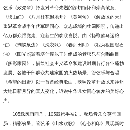
弦乐《致先辈》抒发对革命先烈的深切缅怀和崇高敬意。
《映山红》《八月桂花遍地开》《黄河颂》《解放区的天》
重温革命战争年代军民同心、众志成城的壮阔图景，传递出
亿万群众跟党走、迎新生的欢欣喜悦。由《扬鞭催马运粮
忙》《蝴蝶泉边》《洗衣歌》《春到田间》《我为祖国献石
油》《阳光照耀着塔什库尔干》组成的管弦乐与合唱曲目
《多彩家园》，描绘社会主义革命和建设时期各行各业蓬勃
发展、各族干部群众共建家园的火热场景。管弦乐与合唱
《希望的田野》以一首首经典歌曲，映照改革开放以来神州
大地日新月异的喜人变化，诉说中华儿女同心筑梦的美好心
声。
105载风雨同舟，105载携手奋进。整场音乐会荡气回
肠，精彩纷呈。管弦乐《山水欢歌》《心心相印》展现新时