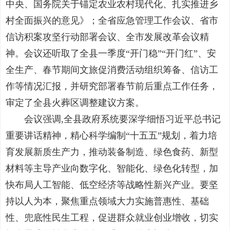
中央、国务院关于锚定农业农村现代化、扎实推进乡
村全面振兴的意见》；全省应急管理工作会议、省市
信访积案攻坚行动部署会议、全市发展改革会议精
神。会议还听取了全县一季度“开门稳”“开门红”、安
全生产、春节期间文旅促消费活动组织筹备、信访工
作等情况汇报，并研究部署春节前后重点工作任务，
审定了全县火葬区调整建议方案。
会议强调,
全县政府系统要深学细悟习近平总书记
重要讲话精神，精心
科学
编制
“
十五五
”
规划，
着力培
育
发展新质生产力，推动装备制造、绿色食药、新型
材料等主导产业向数字化、智能化、绿色化转型，加
快布局人工智能、低空经济等战略性新兴产业。要坚
持以人为本，聚焦重点领域大力实施普惠性、基础
性、兜底性民生工程，
促进
群众就业创业增收，切实