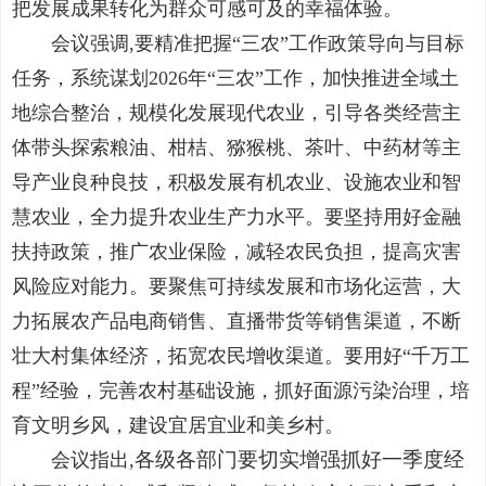
把发展成果转化为群众可感可及的幸福体验。
会议强调,
要精准把握
“
三农
”
工作政策导向与目标
任务，系统谋划
2026
年
“
三农
”
工作，加快推进全域土
地综合整治，
规模化发展现代农业，引导各类经营主
体带头探索粮油、柑桔、猕猴桃、茶叶、中药材等主
导产业良种良技，
积极
发展有机农业、设施农业和智
慧农业，全力提升
农业生产力水平
。
要坚持用好金融
扶持政策，推广农业保险，减轻农民负担，提高灾害
风险应对能力。要聚焦可持续发展
和
市场化运营，大
力拓展
农产品电商销售、直播带货等销售渠道，
不断
壮大村集体经济，拓宽农民增收渠道。要用好
“
千万工
程
”
经验，完善农村基础设施，抓好面源污染治理，培
育文明乡风，建设宜居宜业和美乡村。
各级各部门要切实增强抓好一季度经
会议指出,