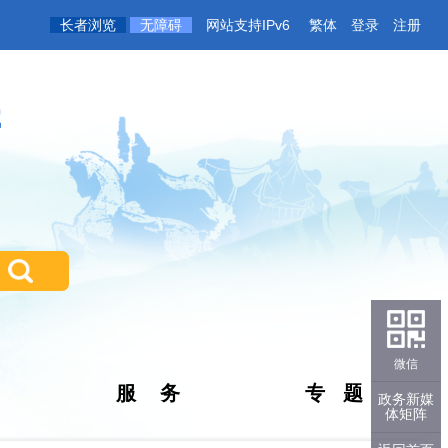
长者浏览
无障碍
网站支持IPv6
繁体
登录
注册
微信
服 务
专 题
政务新媒
体矩阵