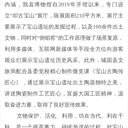
内涵，我县博物馆自
2019
年开馆以来，专门设
立
“
叩古宝山
”
展厅，陈展面积
210
平方米。展厅主
要展示了宝山遗址的发掘过程，以及
100
余件出土
文物，同时对
“
倒焰窑
”
的工作原理做了场景复原，
利用多媒体、互联网新媒体等手段全方位向游客
观众们展示宝山遗址历史风采。此外，城固县文
旅局配合县委党校精心制作微党课《宝山古陶传
匠心》，通过展示宝山遗址出土陶器独特之美，
讲述陶瓷制作工艺匠心，宣扬大国工匠精神，汲
取奋进力量，取得了良好宣传效果。
文物保护、活化、利用，功在当代、利在千
秋。是一个接茬蓄力、持续渐进的过程。对宝山