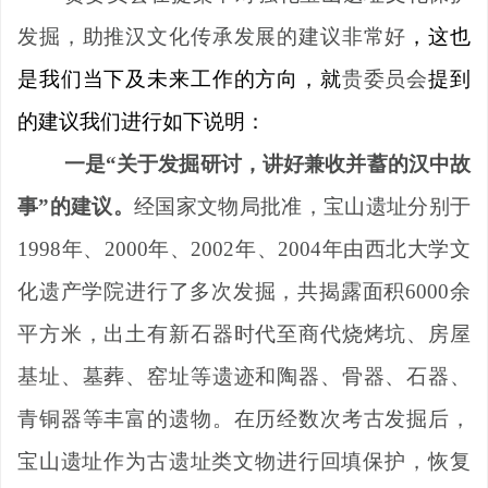
发掘，助推汉文
化传承发展的建议非常好
，这也
是我们当下及未来工作的方向，就
贵委员会
提到
的建议我们进行如下说明：
一是
“
关于发掘研讨，讲好兼收并蓄的汉中故
事
”
的建议。
经国家文物局批准，宝山遗址分别于
1998
年、
2000
年、
2002
年、
2004
年由西北大学文
化遗产学院进行了多次发掘，共揭露面积
6000
余
平方米，出土有新石器时代至商代烧烤坑、房屋
基址、墓葬、窑址等遗迹和陶器、骨器、石器、
青铜器等丰富的遗物。在历经数次考古发掘后，
宝山遗址作为古遗址类文物进行回填保护，恢复