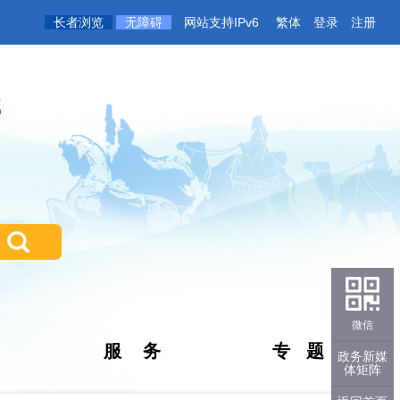
长者浏览
无障碍
网站支持IPv6
繁体
登录
注册
微信
服 务
专 题
政务新媒
体矩阵