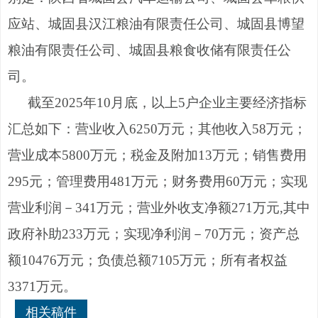
应站、城固县汉江粮油有限责任公司、城固县博望
粮油有限责任公司、城固县粮食收储有限责任公
司。
截至
202
5
年
10
月
底
，以上
5户企业主要经济指标
汇总如下：营业收入
6250
万元；其他收入
58
万元；
营业成本
5800
万元；税金及附加
13
万元；销售费用
295
元；管理费用
481
万元；财务费用
60
万元；实现
营业利润
－
341
万元；营业外收支净额
271
万元
,其中
政府补助
233
万元；实现净利润
－
70
万元；资产总
额
10476
万元；负债总额
7105
万元；所有者权益
3371
万元
。
相关稿件