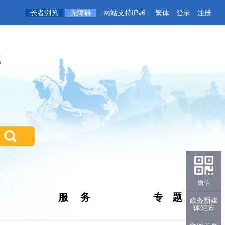
长者浏览
无障碍
网站支持IPv6
繁体
登录
注册
微信
服 务
专 题
政务新媒
体矩阵