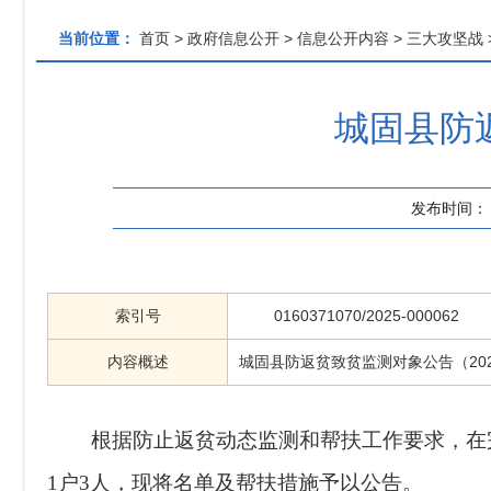
当前位置：
首页
>
政府信息公开
>
信息公开内容
>
三大攻坚战
城固县防返
发布时间：
索引号
0160371070/2025-000062
内容概述
城固县防返贫致贫监测对象公告（202
根据
防止返贫动态监测和帮扶工作要求
，在
1
户
3
人，现将名单及帮扶措施予以公告。