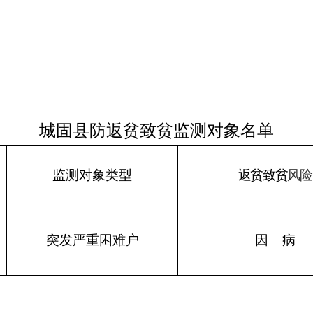
城固
县防返贫致贫监测
对象
名单
监测
对象
类型
返贫致贫
风险
突发严重困难户
因
病