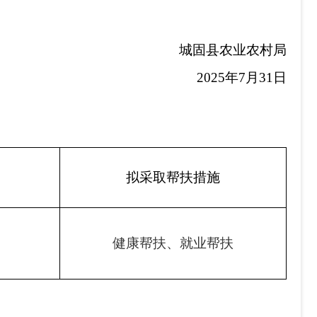
城固
县
农业农村
局
2025
年
7
月
31
日
拟采取帮扶措
施
健康帮扶、就业帮扶