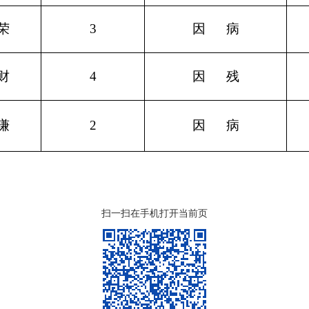
荣
3
因
病
财
4
因
残
谦
2
因
病
扫一扫在手机打开当前页