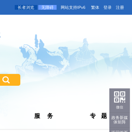
长者浏览
无障碍
网站支持IPv6
繁体
登录
注册
微信
服 务
专 题
政务新媒
体矩阵