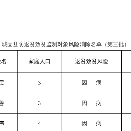
公告。
城固县防返贫致贫监测对象
风险消除名单
（
第三批
）
姓名
家庭
人口
返贫
致贫风险
宝
3
因
病
善
3
因
病
伟
4
因
病