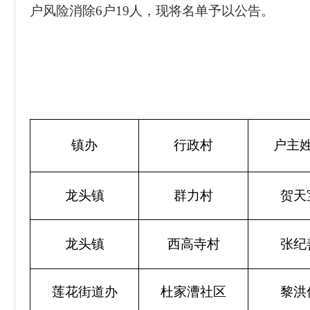
户风险消除6户19人，现将名单予以
镇办
行政村
户主
龙头镇
群力村
贺天
龙头镇
西高寺村
张纪
莲花街道办
杜家漕社区
黎洪