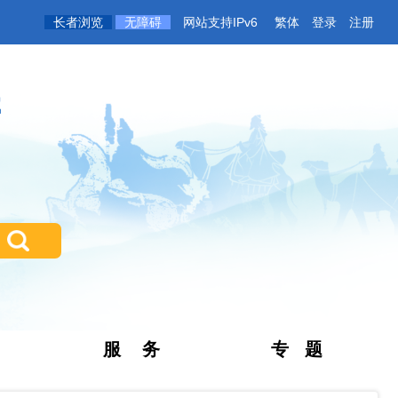
长者浏览
无障碍
网站支持IPv6
繁体
登录
注册
微信
服 务
专 题
政务新媒
体矩阵