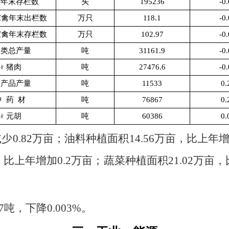
猪年末存栏数
头
195236
-0
家禽年末出栏数
万只
118.1
-0
家禽年末存栏数
万只
102.97
-0
肉类总产量
吨
31161.9
-0
﹟猪肉
吨
27476.6
-0
水产品产量
吨
11533
0.
中
药
材
吨
76867
0.
﹟元胡
吨
60386
0.
减少
0.82
万亩；油料种植面积
14.56
万亩，比上年
，比上年增加
0.2
万亩；蔬菜种植面积
21.02
万亩，
7
吨，下降
0.003%
。