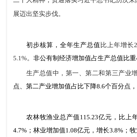
二十大精神，
贯通落实习近平总书记历次来
展迈出坚实步伐。
初步核算，全年生产总值
比
上年
增长
2
5.1%
。
非公有制经济增加值占生产总值比重
生产总值中，
第一、第二和第三产业
点、第二产业增加值占比下降
8.6
个百分点，
农林牧渔业总产值
115.23
亿元，比上
4.7%
；林业增加值
1.08
亿元，增长
3.8%
；牧