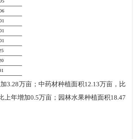
.05
.06
.01
.01
.01
25
20
01
增加
3.28
万亩；中药材种植面积
12.13
万亩，比
比上年增加
0.5
万亩；园林水果种植面积
18.47