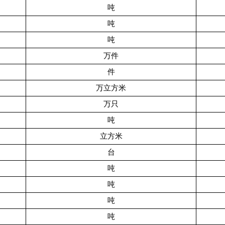
吨
吨
吨
万件
件
万立方米
万只
吨
立方米
台
吨
吨
吨
吨