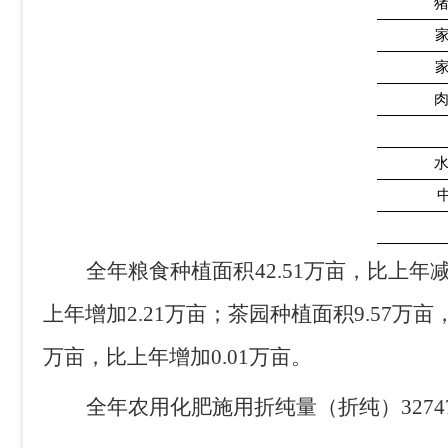
全年粮食种植面积
42.51
万亩，比上年
上年增加
2.21
万亩；茶园种植面积
9.57
万亩
万亩，比上年增加
0.01
万亩。
全年农用化肥施用折纯量（折纯）
3274