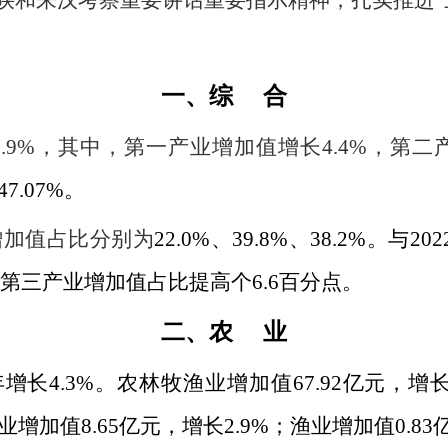
陕和来汉考察重要讲话重要指示精神，扎实
推进
“
一、综
合
.9
%
，其中，第一产业增加值增长
4.4%
，第二
47.07%
。
增加值占比分别为
22.0%
、
39.8%
、
38.2%
。与
202
第三产业增加值占比提高个
6.6
百分点。
二、农
业
年增长
4.3%
。农林牧渔业增加值
67.92
亿元，增
业增加值
8.65
亿元，增长
2.9%
；渔业增加值
0.83