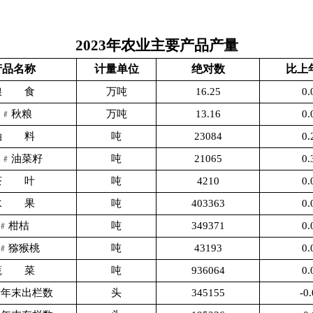
2023
年农业主要产品产量
产品名称
计量单位
绝对数
比上
粮
食
万吨
16.25
0.
﹟秋粮
万吨
13.16
0.
油
料
吨
23084
0.
﹟油菜籽
吨
21065
0.
茶
叶
吨
4210
0.
水
果
吨
403363
0.
﹟柑桔
吨
349371
0.
﹟猕猴桃
吨
43193
0.
蔬
菜
吨
936064
0.
猪年末出栏数
头
345155
-0