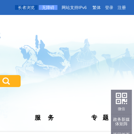
长者浏览
无障碍
网站支持IPv6
繁体
登录
注册
微信
服 务
专 题
政务新媒
体矩阵