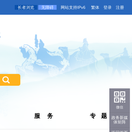
长者浏览
无障碍
网站支持IPv6
繁体
登录
注册
微信
服 务
专 题
政务新媒
体矩阵