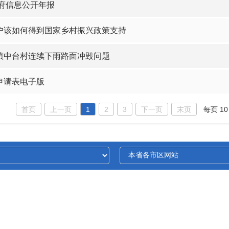
政府信息公开年报
户该如何得到国家乡村振兴政策支持
镇中台村连续下雨路面冲毁问题
申请表电子版
首页
上一页
1
2
3
下一页
末页
每页 10
城固县政府联系电话：0916-7212002
|
地址：县民主街33号
护
|
网站维护电话:0916-7219923
|
网站标识码:610722