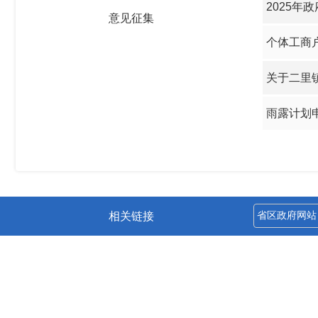
2025年
意见征集
个体工商
关于二里
雨露计划
相关链接
网站首页
网站地图
|
城固县人民政府主办
|
城固县数据服务中心管理维