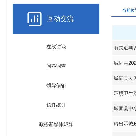
当前位
互动交流
在线访谈
有关近期
城固县20
问卷调查
城固县人民
领导信箱
环境卫生
信件统计
城固县中
请出示城政
政务新媒体矩阵