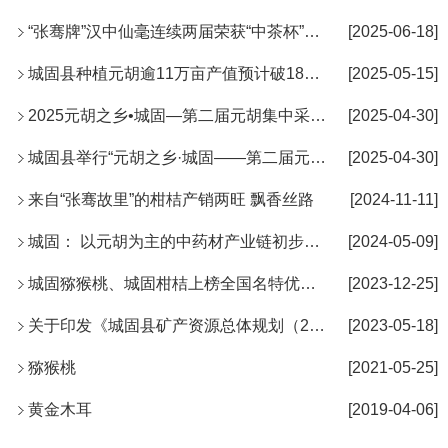
“张骞牌”汉中仙毫连续两届荣获“中茶杯”国际鼎承茶王赛“七星...
[2025-06-18]
城固县种植元胡逾11万亩产值预计破18亿元
[2025-05-15]
2025元胡之乡•城固—第二届元胡集中采挖交易暨现代农业产业链招...
[2025-04-30]
城固县举行“元胡之乡·城固——第二届元胡集中采挖交易暨现代农...
[2025-04-30]
来自“张骞故里”的柑桔产销两旺 飘香丝路
[2024-11-11]
城固： 以元胡为主的中药材产业链初步形成
[2024-05-09]
城固猕猴桃、城固柑桔上榜全国名特优新农产品名录
[2023-12-25]
关于印发《城固县矿产资源总体规划（2021-2025年）》的通知
[2023-05-18]
猕猴桃
[2021-05-25]
黄金木耳
[2019-04-06]