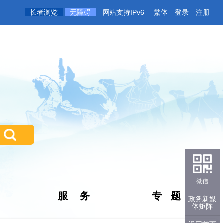
长者浏览
无障碍
网站支持IPv6
繁体
登录
注册
微信
服 务
专 题
政务新媒
体矩阵