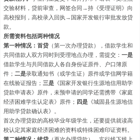
交验材料
，
贷前
审查
，
网签合同
→
持《受理证明
》向
高校报到
，
高校
录入回执
→
国家开发银行审批发放贷
款
。
所需资料
包括两种情况
第一种情况：
首贷
（第一次办理贷款）
，
借款学生和
共同借款人双方同时到受理地点办理
，
需提交：
一是
借款学生与共同借款人
各自
身份证原件
、
户口簿原
件；
二是
录取通知书（
或
学生证）原件
或学信网学籍
在线验证报告
；
三是
《
国家开发银行生源地信用助学
贷款申请表
》原件
，
未预申请的同学还需
携带
《家庭
经济困难学生认定表》原件；
四是
《城固县生源地信
用助学贷款确认表》
。
首次办理贷款的
高校
毕业年级学生，
还要提供
就读高
校认定
其
家庭经济困难
的资料或特殊困难印证资料
。
第二种情况：
续贷
（再次办理贷款），实行线下线上