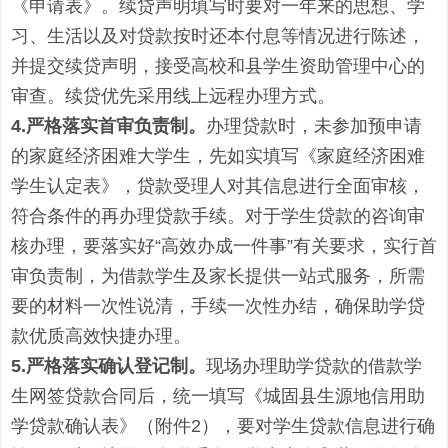
《申请表》。续贷声明填写时要对一年来的思想、学
习、生活以及对贷款按时还本付息等情况进行陈述，
并提交续贷声明，接受高校和县学生资助管理中心的
审查。续贷优先采用
线上
远程
办理方式。
4.严格
落实首审负责制。
办理贷款时，未参加预申请
的家庭经济困难大学生，先如实填写《家庭经济困难
学生认定表》
，
贷款受理人对其信息进行全面审核，
符合条件的再办理贷款手续。对于学生贷款的咨询审
核办理，
要落实好
“高效办成一件事”有关要求，
实行首
审负责制，
为借款学生及家长提供一站式服务，
所需
要的材料一次性说清，手续一次性办结，确保助学贷
款优质高效快捷办理。
5.严格
落实确认登记制。
现场办理助学贷款的借款学
生网签贷款合同后，统一填写《城固县生源地信用助
学贷款确认表》（附件
2），要对学生贷款信息进行确