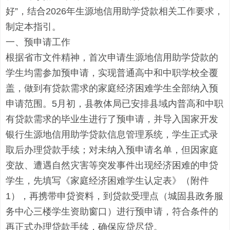
好”，结合
2026年
生源地信用助学贷款相关工作要求，
制定本指引。
一、预申请工作
根据省市文件精神，首次申请生源地信用助学贷款的
学生
均需
参加预申请，实现普通高中和中职学校全覆
盖，
做到
有贷款需求的家庭经济困难学生全部纳入预
申请范围。
5月初，
县教体局
已
安排
县域内普高和中职
有贷款需求的毕业生进行了
预申请，并导入国家开发
银行生源地信用助学贷款信息管理系统
，
学生
正式录
取后办理贷款手续；对未纳入预申请名单，但因家庭
变故、遭遇自然灾害等突发事件出现经济困难的申贷
学生，先填写《家庭经济困难学生认定表》（附件
1），
再携带
申贷资料，到贷款受理点
（
城固县政务服
务中心
三楼学生资助
窗口
）
进行预申请，符合条件的
再正式办理贷款手续，确保应贷尽贷。