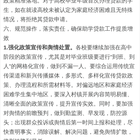
政策精准落地。对于高校毕业年级首次办理贷款的学
生，如在就读高校未被认定为家庭经济困难且无特殊
情况，将拒绝其贷款申请。
六
、
规范操作，落实责任，确保助学贷款
工作
提质增
效
1.强化政策宣传和舆情处置。
各校要继续加强在高中
阶段的政策宣传，尤其是对毕业班级要进行
“到班、到
人”的网格化宣传，做到不漏一人。要综合运用传统宣
传渠道和新兴传播媒体，多形式、多样化宣传贷款政
策、办理流程和所需材料等。对偏远地区和家庭经济
困难学生集中地区，要深入村镇开展内容简明易懂、
清晰全面的政策宣传，提升宣传实效。
同时，要
加强
对
舆情
的前瞻预判，
做
到勤
监测
、
早发现
，
防控源
头；出现群众投诉或舆情后
第一时间
上报和
处理，
尽
快查明事实，消除误解、解决问题，避免舆情扩散，