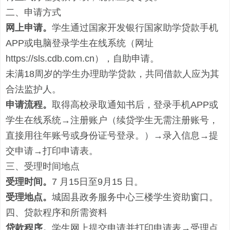
二、申请方式
网上申请。
学生
通过国家开发银行国家助学贷款手机
APP或电脑登录学生在线系统（网址
https://sls.cdb.com.cn），自助申请。
未满
18周岁的学生办理助学贷款，共同借款人应为其
合法监护人。
申请流程
。
取得高校录取通知书后，
登录
手机
APP或
学生在线系统
→注册账户（续贷学生无需注册账号，
直接用往年账号或身份证号登录。）→录入信息→提
交申请→打印申请表。
三、受理时间地点
受理时间
。
7 月
15
日至
9月15 日。
受理地点
。
城固县政务服务中心
三楼学生资助
窗口。
四、贷款程序和所需资料
贷款程序
。
学生网上提交
申请
并
打印申请表
→受理点