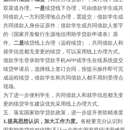
双渠道办理。
一是
续贷线下办理
，
可由借款学生或共
同借款人一方到受理地点办理
，
需提交：
借款学生或
共同借款人身份证原件；借款学生或共同借款人签字
的《
国家开发银行生源地信用助学贷款申请表
》原
件。
二是
续
贷线上办理（远程续贷）
，
共同借款人和
就学信息都
无
变更的续贷，可以采用线上办理方式。
借款学生登
录
助学贷款手机
APP或
学生在线系统提交
续贷申请后，选择线上签订合同，按提示操作即可完
成远程续贷，
借款学生和共同借款人都不用到受理点
现场
。
为
了进一步便利学生，共同借款人和就学信息都
无
变
更的续贷学生建议优先采用线上办理方式。
五、
落实国家助学贷款政策，进一步提升资助精准度
1.提高思想认识，加大工作力度。
各校要充分认识到
国家助学贷款对保障
“不让一个学生因家庭经济困难而