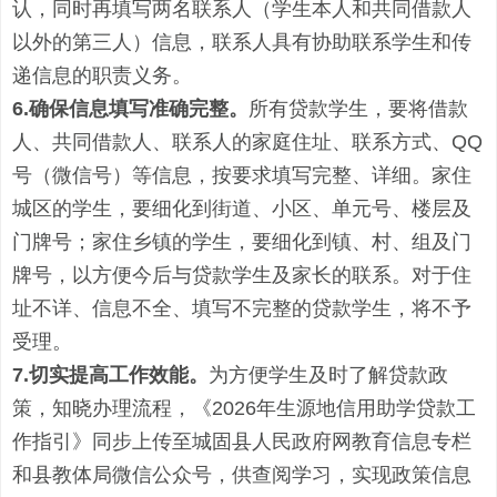
认，同时再填写
两
名联系人（
学生本人和
共同借款人
以
外
的第三人
）信息，联系人具有协助联系学生和传
递信息的职责义务。
6.确保
信息
填写
准确完整。
所有贷款学生，要将借款
人、共同借款人
、
联系人
的家庭住址、联系方式、
QQ
号（微信号）等信息，按要求填写完整、详细。家住
城区的学生，要细化到街道、小区、单元号、楼层及
门牌号；家住乡镇的学生，要细化到镇、村、组及门
牌号，以方便今后与贷款学生及家长的联系。对于住
址不详、信息不全、填写不完整的贷款学生，
将
不予
受理。
7.切实
提高工作效能。
为方便学生及时了解贷款政
策
，
知晓办理流程，《
2026年
生源地信用助学贷款
工
作指引
》
同步
上传
至
城固县人民政府网教育信息专栏
和县教体局微信公众号
，
供查阅学习，
实现
政策
信息