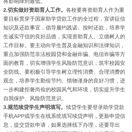
将影响降到最低
。
2.切实做好
资助育人
工作
。
各校要将
资助育人作为重
要目标贯穿于国家
助学贷款
工作的
全过程，
宣讲征信
知识及还款事宜
，
倡导履约践诺、按时还款，培养学
生诚实守信的良好品德，实现资助育人、立德树人的
工作目标
。要主动向学生普及金融知识和法律知识，
重点加强防范非法校园贷和金融诈骗、电信诈骗等方
面的教育，切实
增强
学生风险防范意识，筑牢校园安
全防线。要积极引导学生树立理性消费、合理消费的
观念，培养学生勤俭节约、惜物谨身的良好习惯，进
一步构建拒奢尚俭的校园风气和环境
，切实提升学生
自我保护、风险防范意识。
3.规范
续贷学生声明填写。
续贷学生要登录
助
学贷款
手机
APP或
学生
在线系统填写续贷声明，更新申贷信
息，提交贷款申请，如果选择
线下办理，还要
导出